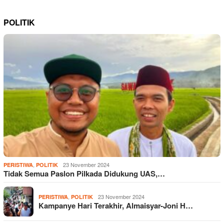
POLITIK
,
23 November 2024
PERISTIWA
POLITIK
Tidak Semua Paslon Pilkada Didukung UAS,…
,
23 November 2024
PERISTIWA
POLITIK
Kampanye Hari Terakhir, Almaisyar-Joni H…