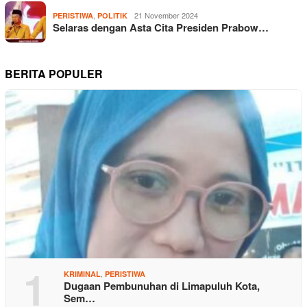
,
21 November 2024
PERISTIWA
POLITIK
Selaras dengan Asta Cita Presiden Prabow…
BERITA POPULER
1
,
KRIMINAL
PERISTIWA
Dugaan Pembunuhan di Limapuluh Kota,
Sem…