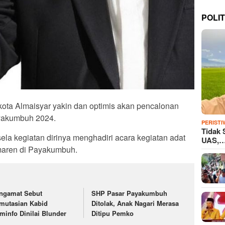
POLIT
kota Almaisyar yakin dan optimis akan pencalonan
ayakumbuh 2024.
PERISTI
Tidak 
sela kegiatan dirinya menghadiri acara kegiatan adat
UAS,
maren di Payakumbuh.
ngamat Sebut
SHP Pasar Payakumbuh
mutasian Kabid
Ditolak, Anak Nagari Merasa
minfo Dinilai Blunder
Ditipu Pemko