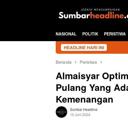
Loncat
ke
konten
NASIONAL
POLITIK
PERISTIWA
HEADLINE HARI INI
Beranda
Peristiwa
Almaisyar Optim
Pulang Yang Ad
Kemenangan
Sumbar Headline
10 Juni 2024