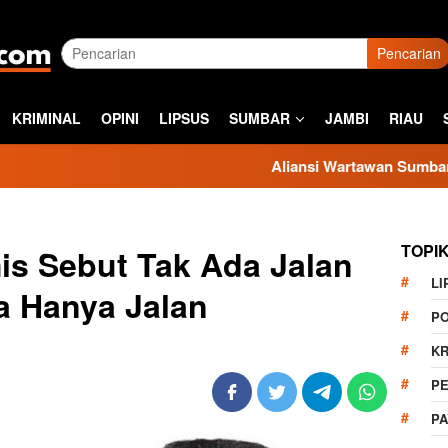
Pencarian
KRIMINAL
OPINI
LIPSUS
SUMBAR
JAMBI
RIAU
Aliansi Wartawan Sumbar Kecam Sikap 
TOPI
is Sebut Tak Ada Jalan
LI
a Hanya Jalan
PO
KR
PE
P