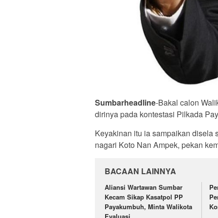
Sumbarheadline
-Bakal calon Wali
dirinya pada kontestasi Pilkada P
Keyakinan itu ia sampaikan disela 
nagari Koto Nan Ampek, pekan ke
BACAAN LAINNYA
Aliansi Wartawan Sumbar
Pe
Kecam Sikap Kasatpol PP
Pe
Payakumbuh, Minta Walikota
Ko
Evaluasi