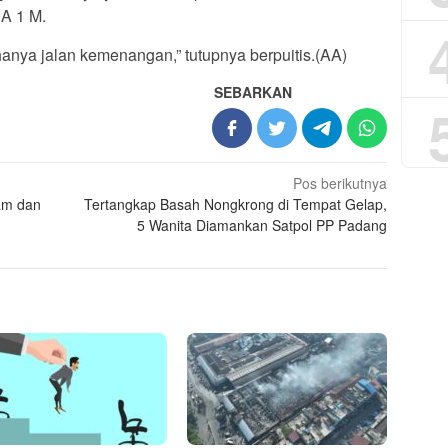
A 1 M.
hanya jalan kemenangan,” tutupnya berpuitis.(AA)
SEBARKAN
Pos berikutnya
am dan
Tertangkap Basah Nongkrong di Tempat Gelap,
5 Wanita Diamankan Satpol PP Padang