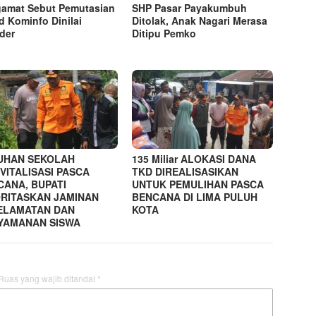
amat Sebut Pemutasian
SHP Pasar Payakumbuh
d Kominfo Dinilai
Ditolak, Anak Nagari Merasa
der
Ditipu Pemko
UHAN SEKOLAH
135 Miliar ALOKASI DANA
VITALISASI PASCA
TKD DIREALISASIKAN
CANA, BUPATI
UNTUK PEMULIHAN PASCA
ORITASKAN JAMINAN
BENCANA DI LIMA PULUH
ELAMATAN DAN
KOTA
YAMANAN SISWA
Ruas yang wajib ditandai
*