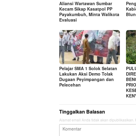
Aliansi Wartawan Sumbar
Peng
Kecam Sikap Kasatpol PP
Kabi
Payakumbuh, Minta Walikota
Blun
Evaluasi
Pelajar SMA 1 Solok Selatan
PUL
Lakukan Aksi Demo Tolak
DIRE
Dugaan Peyimpangan dan
BEN
Pelecehan
PRI
KES
KEN
Tinggalkan Balasan
Alamat email Anda tidak akan dipublikasikan.