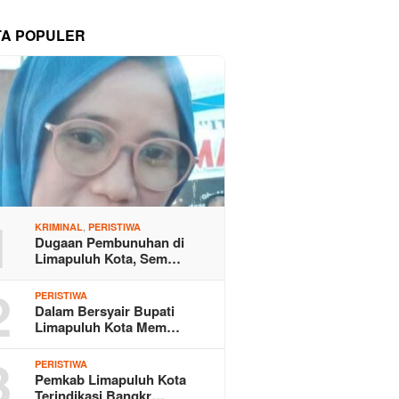
TA POPULER
1
,
KRIMINAL
PERISTIWA
Dugaan Pembunuhan di
Limapuluh Kota, Sem…
2
PERISTIWA
Dalam Bersyair Bupati
Limapuluh Kota Mem…
3
PERISTIWA
Pemkab Limapuluh Kota
Terindikasi Bangkr…