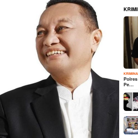
KRIM
KRIMIN
Polre
Pe…