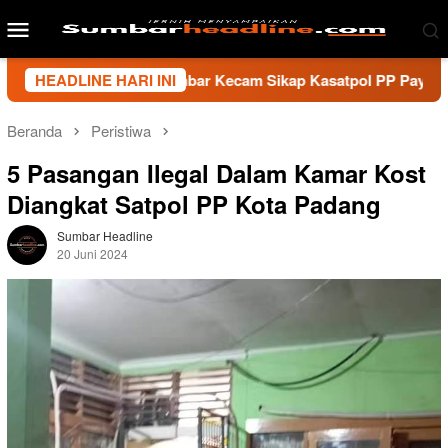
Loncat
Menu
ke
Mobile
konten
 Wartawan Sumbar Kecam Sikap Kasatpol PP Payakumbuh, Minta 
HEADLINE HARI INI
Beranda
Peristiwa
5 Pasangan Ilegal Dalam Kamar Kost
Diangkat Satpol PP Kota Padang
Sumbar Headline
20 Juni 2024