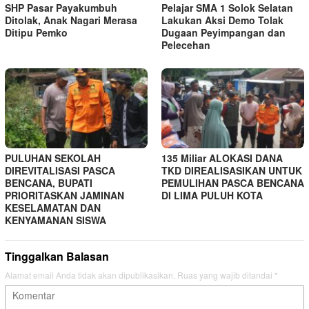
SHP Pasar Payakumbuh
Pelajar SMA 1 Solok Selatan
Ditolak, Anak Nagari Merasa
Lakukan Aksi Demo Tolak
Ditipu Pemko
Dugaan Peyimpangan dan
Pelecehan
PULUHAN SEKOLAH
135 Miliar ALOKASI DANA
DIREVITALISASI PASCA
TKD DIREALISASIKAN UNTUK
BENCANA, BUPATI
PEMULIHAN PASCA BENCANA
PRIORITASKAN JAMINAN
DI LIMA PULUH KOTA
KESELAMATAN DAN
KENYAMANAN SISWA
Tinggalkan Balasan
Alamat email Anda tidak akan dipublikasikan.
Ruas yang wajib ditandai
*