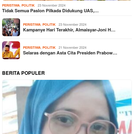
,
23 November 2024
PERISTIWA
POLITIK
Tidak Semua Paslon Pilkada Didukung UAS,…
,
23 November 2024
PERISTIWA
POLITIK
Kampanye Hari Terakhir, Almaisyar-Joni H…
,
21 November 2024
PERISTIWA
POLITIK
Selaras dengan Asta Cita Presiden Prabow…
BERITA POPULER