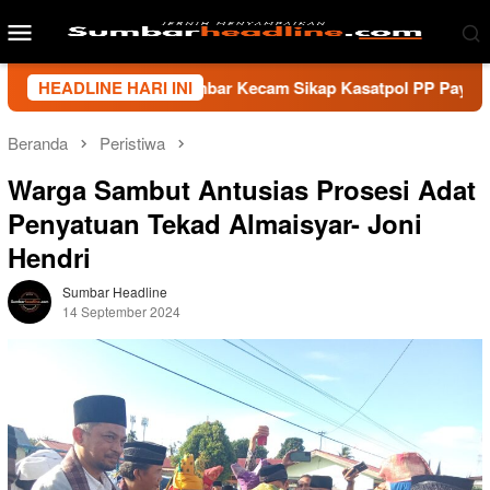
Loncat
Menu
ke
Mobile
konten
nsi Wartawan Sumbar Kecam Sikap Kasatpol PP Payakumbuh, Min
HEADLINE HARI INI
Beranda
Peristiwa
Warga Sambut Antusias Prosesi Adat
Penyatuan Tekad Almaisyar- Joni
Hendri
Sumbar Headline
14 September 2024