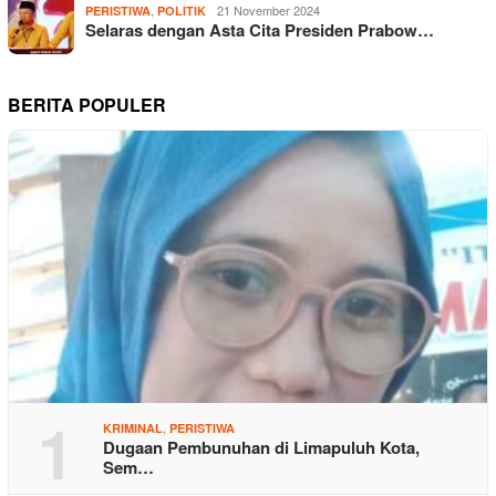
,
21 November 2024
PERISTIWA
POLITIK
Selaras dengan Asta Cita Presiden Prabow…
BERITA POPULER
1
,
KRIMINAL
PERISTIWA
Dugaan Pembunuhan di Limapuluh Kota,
Sem…