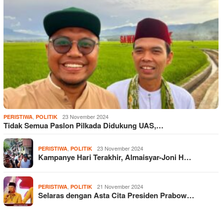
,
23 November 2024
PERISTIWA
POLITIK
Tidak Semua Paslon Pilkada Didukung UAS,…
,
23 November 2024
PERISTIWA
POLITIK
Kampanye Hari Terakhir, Almaisyar-Joni H…
,
21 November 2024
PERISTIWA
POLITIK
Selaras dengan Asta Cita Presiden Prabow…