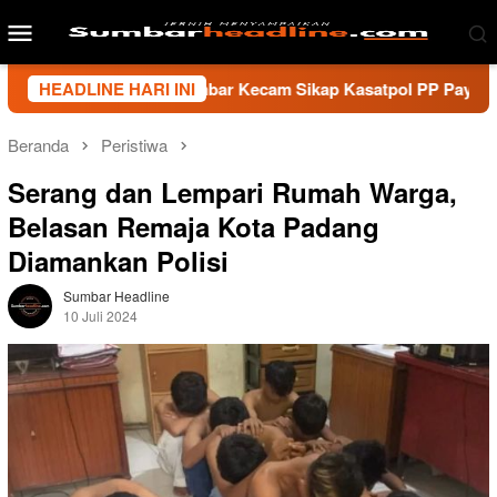
Loncat
Menu
ke
Mobile
konten
i Wartawan Sumbar Kecam Sikap Kasatpol PP Payakumbuh, Minta
HEADLINE HARI INI
Beranda
Peristiwa
Serang dan Lempari Rumah Warga,
Belasan Remaja Kota Padang
Diamankan Polisi
Sumbar Headline
10 Juli 2024