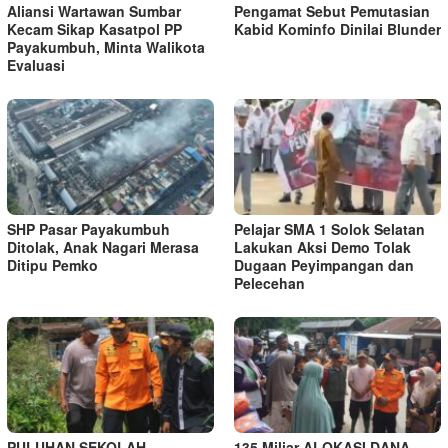
Aliansi Wartawan Sumbar
Pengamat Sebut Pemutasian
Kecam Sikap Kasatpol PP
Kabid Kominfo Dinilai Blunder
Payakumbuh, Minta Walikota
Evaluasi
SHP Pasar Payakumbuh
Pelajar SMA 1 Solok Selatan
Ditolak, Anak Nagari Merasa
Lakukan Aksi Demo Tolak
Ditipu Pemko
Dugaan Peyimpangan dan
Pelecehan
PULUHAN SEKOLAH
135 Miliar ALOKASI DANA