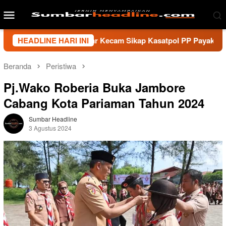
Loncat
Menu
ke
Mobile
konten
i Wartawan Sumbar Kecam Sikap Kasatpol PP Payakumbuh, Mint
HEADLINE HARI INI
Beranda
Peristiwa
Pj.Wako Roberia Buka Jambore
Cabang Kota Pariaman Tahun 2024
Sumbar Headline
3 Agustus 2024