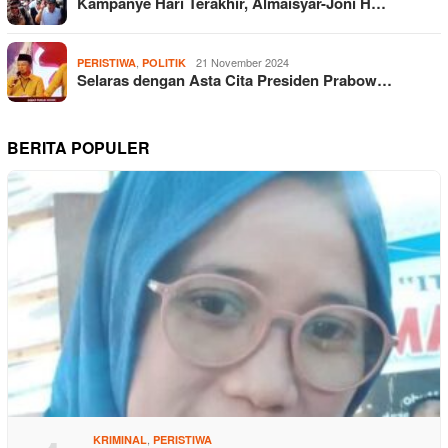
Kampanye Hari Terakhir, Almaisyar-Joni H…
,
21 November 2024
PERISTIWA
POLITIK
Selaras dengan Asta Cita Presiden Prabow…
BERITA POPULER
,
KRIMINAL
PERISTIWA