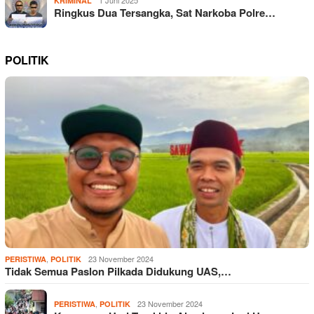
KRIMINAL
Ringkus Dua Tersangka, Sat Narkoba Polre…
POLITIK
,
23 November 2024
PERISTIWA
POLITIK
Tidak Semua Paslon Pilkada Didukung UAS,…
,
23 November 2024
PERISTIWA
POLITIK