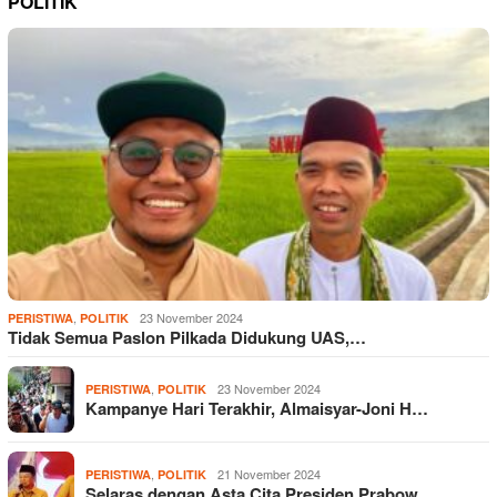
POLITIK
,
23 November 2024
PERISTIWA
POLITIK
Tidak Semua Paslon Pilkada Didukung UAS,…
,
23 November 2024
PERISTIWA
POLITIK
Kampanye Hari Terakhir, Almaisyar-Joni H…
,
21 November 2024
PERISTIWA
POLITIK
Selaras dengan Asta Cita Presiden Prabow…