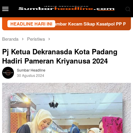
Loncat
Menu
ke
Mobile
konten
nsi Wartawan Sumbar Kecam Sikap Kasatpol PP Payakumbuh, Mi
HEADLINE HARI INI
Beranda
Peristiwa
Pj Ketua Dekranasda Kota Padang
Hadiri Pameran Kriyanusa 2024
Sumbar Headline
30 Agustus 2024