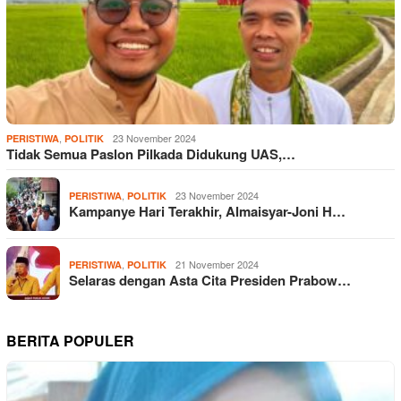
,
23 November 2024
PERISTIWA
POLITIK
Tidak Semua Paslon Pilkada Didukung UAS,…
,
23 November 2024
PERISTIWA
POLITIK
Kampanye Hari Terakhir, Almaisyar-Joni H…
,
21 November 2024
PERISTIWA
POLITIK
Selaras dengan Asta Cita Presiden Prabow…
BERITA POPULER