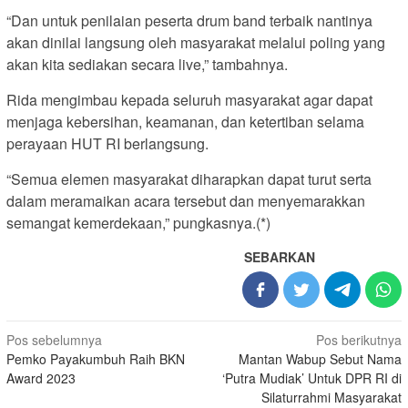
“Dan untuk penilaian peserta drum band terbaik nantinya
akan dinilai langsung oleh masyarakat melalui poling yang
akan kita sediakan secara live,” tambahnya.
Rida mengimbau kepada seluruh masyarakat agar dapat
menjaga kebersihan, keamanan, dan ketertiban selama
perayaan HUT RI berlangsung.
“Semua elemen masyarakat diharapkan dapat turut serta
dalam meramaikan acara tersebut dan menyemarakkan
semangat kemerdekaan,” pungkasnya.(*)
SEBARKAN
Navigasi
Pos sebelumnya
Pos berikutnya
Pemko Payakumbuh Raih BKN
Mantan Wabup Sebut Nama
pos
Award 2023
‘Putra Mudiak’ Untuk DPR RI di
Silaturrahmi Masyarakat