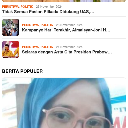
,
23 November 2024
PERISTIWA
POLITIK
Tidak Semua Paslon Pilkada Didukung UAS,…
,
23 November 2024
PERISTIWA
POLITIK
Kampanye Hari Terakhir, Almaisyar-Joni H…
,
21 November 2024
PERISTIWA
POLITIK
Selaras dengan Asta Cita Presiden Prabow…
BERITA POPULER