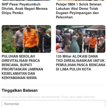
SHP Pasar Payakumbuh
Pelajar SMA 1 Solok Selatan
Ditolak, Anak Nagari Merasa
Lakukan Aksi Demo Tolak
Ditipu Pemko
Dugaan Peyimpangan dan
Pelecehan
PULUHAN SEKOLAH
135 Miliar ALOKASI DANA
DIREVITALISASI PASCA
TKD DIREALISASIKAN UNTUK
BENCANA, BUPATI
PEMULIHAN PASCA BENCANA
PRIORITASKAN JAMINAN
DI LIMA PULUH KOTA
KESELAMATAN DAN
KENYAMANAN SISWA
Tinggalkan Balasan
Alamat email Anda tidak akan dipublikasikan.
Ruas yang wajib ditandai
*