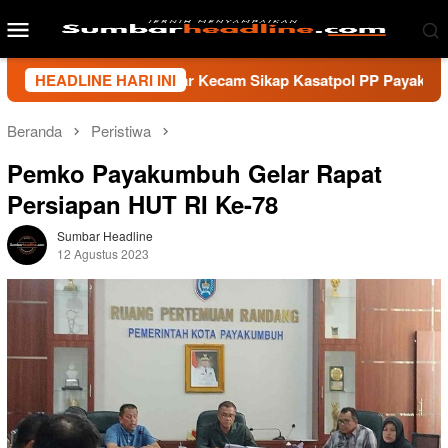
Loncat
Menu
ke
Mobile
konten
artawan Sumbar Kecam Sikap Kasatpol PP Payakumbuh, Minta W
HEADLINE HARI INI
Beranda
Peristiwa
Pemko Payakumbuh Gelar Rapat
Persiapan HUT RI Ke-78
Sumbar Headline
12 Agustus 2023