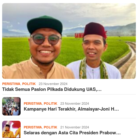
,
23 November 2024
PERISTIWA
POLITIK
Tidak Semua Paslon Pilkada Didukung UAS,…
,
23 November 2024
PERISTIWA
POLITIK
Kampanye Hari Terakhir, Almaisyar-Joni H…
,
21 November 2024
PERISTIWA
POLITIK
Selaras dengan Asta Cita Presiden Prabow…