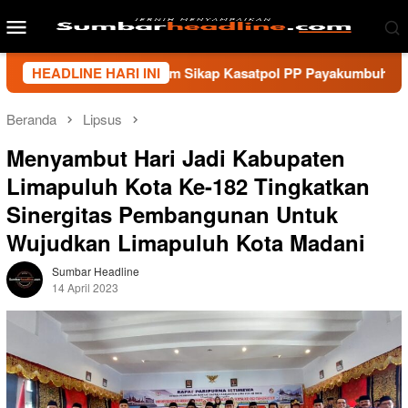
Loncat
Menu
ke
Mobile
konten
umbar Kecam Sikap Kasatpol PP Payakumbuh, Minta Walikota E
HEADLINE HARI INI
Beranda
Lipsus
Menyambut Hari Jadi Kabupaten
Limapuluh Kota Ke-182 Tingkatkan
Sinergitas Pembangunan Untuk
Wujudkan Limapuluh Kota Madani
Sumbar Headline
14 April 2023