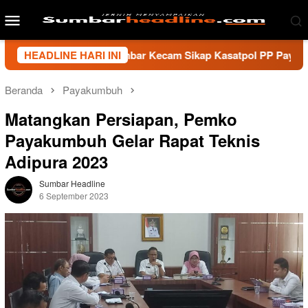
Loncat
Menu
ke
Mobile
konten
i Wartawan Sumbar Kecam Sikap Kasatpol PP Payakumbuh, Minta
HEADLINE HARI INI
Beranda
Payakumbuh
Matangkan Persiapan, Pemko
Payakumbuh Gelar Rapat Teknis
Adipura 2023
Sumbar Headline
6 September 2023