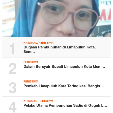
1
,
KRIMINAL
PERISTIWA
Dugaan Pembunuhan di Limapuluh Kota,
Sem…
2
PERISTIWA
Dalam Bersyair Bupati Limapuluh Kota Mem…
3
PERISTIWA
Pemkab Limapuluh Kota Terindikasi Bangkr…
4
,
KRIMINAL
PERISTIWA
Pelaku Utama Pembunuhan Sadis di Guguk L…