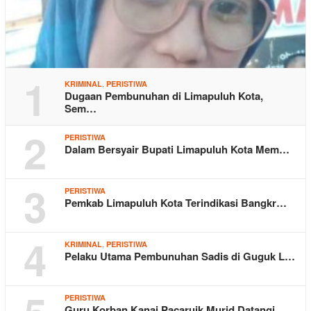
1
,
KRIMINAL
PERISTIWA
Dugaan Pembunuhan di Limapuluh Kota,
Sem…
2
PERISTIWA
Dalam Bersyair Bupati Limapuluh Kota Mem…
3
PERISTIWA
Pemkab Limapuluh Kota Terindikasi Bangkr…
4
,
KRIMINAL
PERISTIWA
Pelaku Utama Pembunuhan Sadis di Guguk L…
PERISTIWA
Guru Korban Kanai Pacaruik Murid Datangi…