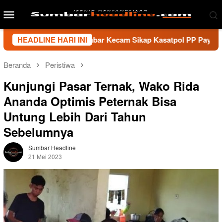
Loncat
Menu
ke
Mobile
konten
 Wartawan Sumbar Kecam Sikap Kasatpol PP Payakumbuh, Minta
HEADLINE HARI INI
Beranda
Peristiwa
Kunjungi Pasar Ternak, Wako Rida
Ananda Optimis Peternak Bisa
Untung Lebih Dari Tahun
Sebelumnya
Sumbar Headline
21 Mei 2023