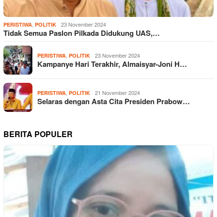
,
23 November 2024
PERISTIWA
POLITIK
Tidak Semua Paslon Pilkada Didukung UAS,…
,
23 November 2024
PERISTIWA
POLITIK
Kampanye Hari Terakhir, Almaisyar-Joni H…
,
21 November 2024
PERISTIWA
POLITIK
Selaras dengan Asta Cita Presiden Prabow…
BERITA POPULER