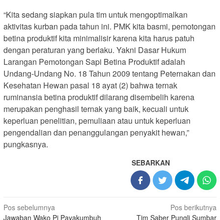
“Kita sedang siapkan pula tim untuk mengoptimalkan
aktivitas kurban pada tahun ini. PMK kita basmi, pemotongan
betina produktif kita minimalisir karena kita harus patuh
dengan peraturan yang berlaku. Yakni Dasar Hukum
Larangan Pemotongan Sapi Betina Produktif adalah
Undang-Undang No. 18 Tahun 2009 tentang Peternakan dan
Kesehatan Hewan pasal 18 ayat (2) bahwa ternak
ruminansia betina produktif dilarang disembelih karena
merupakan penghasil ternak yang baik, kecuali untuk
keperluan penelitian, pemuliaan atau untuk keperluan
pengendalian dan penanggulangan penyakit hewan,”
pungkasnya.
SEBARKAN
Navigasi
Pos sebelumnya
Pos berikutnya
Jawaban Wako Pj Payakumbuh
Tim Saber Pungli Sumbar