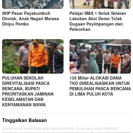
SHP Pasar Payakumbuh
Pelajar SMA 1 Solok Selatan
Ditolak, Anak Nagari Merasa
Lakukan Aksi Demo Tolak
Ditipu Pemko
Dugaan Peyimpangan dan
Pelecehan
PULUHAN SEKOLAH
135 Miliar ALOKASI DANA
DIREVITALISASI PASCA
TKD DIREALISASIKAN UNTUK
BENCANA, BUPATI
PEMULIHAN PASCA BENCANA
PRIORITASKAN JAMINAN
DI LIMA PULUH KOTA
KESELAMATAN DAN
KENYAMANAN SISWA
Tinggalkan Balasan
Alamat email Anda tidak akan dipublikasikan.
Ruas yang wajib ditandai
*