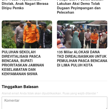
Ditolak, Anak Nagari Merasa
Lakukan Aksi Demo Tolak
Ditipu Pemko
Dugaan Peyimpangan dan
Pelecehan
PULUHAN SEKOLAH
135 Miliar ALOKASI DANA
DIREVITALISASI PASCA
TKD DIREALISASIKAN UNTUK
BENCANA, BUPATI
PEMULIHAN PASCA BENCANA
PRIORITASKAN JAMINAN
DI LIMA PULUH KOTA
KESELAMATAN DAN
KENYAMANAN SISWA
Tinggalkan Balasan
Alamat email Anda tidak akan dipublikasikan.
Ruas yang wajib ditandai
*