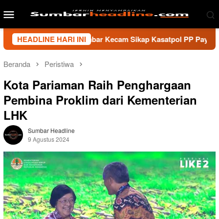
Loncat
Menu
ke
Mobile
konten
i Wartawan Sumbar Kecam Sikap Kasatpol PP Payakumbuh, Minta
HEADLINE HARI INI
Beranda
Peristiwa
Kota Pariaman Raih Penghargaan
Pembina Proklim dari Kementerian
LHK
Sumbar Headline
9 Agustus 2024