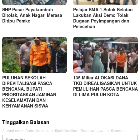
SHP Pasar Payakumbuh
Pelajar SMA 1 Solok Selatan
Ditolak, Anak Nagari Merasa
Lakukan Aksi Demo Tolak
Ditipu Pemko
Dugaan Peyimpangan dan
Pelecehan
PULUHAN SEKOLAH
135 Miliar ALOKASI DANA
DIREVITALISASI PASCA
TKD DIREALISASIKAN UNTUK
BENCANA, BUPATI
PEMULIHAN PASCA BENCANA
PRIORITASKAN JAMINAN
DI LIMA PULUH KOTA
KESELAMATAN DAN
KENYAMANAN SISWA
Tinggalkan Balasan
Alamat email Anda tidak akan dipublikasikan.
Ruas yang wajib ditandai
*