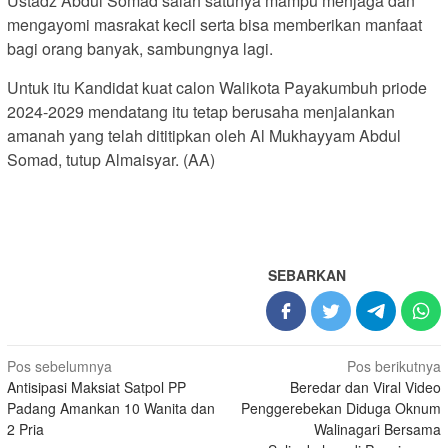
Ustadz Abdul Somad salah satunya mampu menjaga dan
mengayomi masrakat kecil serta bisa memberikan manfaat
bagi orang banyak, sambungnya lagi.
Untuk itu Kandidat kuat calon Walikota Payakumbuh priode
2024-2029 mendatang itu tetap berusaha menjalankan
amanah yang telah dititipkan oleh Al Mukhayyam Abdul
Somad, tutup Almaisyar. (AA)
SEBARKAN
Navigasi
Pos sebelumnya
Pos berikutnya
Antisipasi Maksiat Satpol PP
Beredar dan Viral Video
pos
Padang Amankan 10 Wanita dan
Penggerebekan Diduga Oknum
2 Pria
Walinagari Bersama