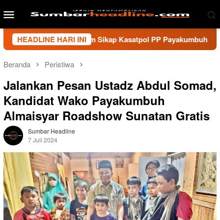
Loncat
Menu
ke
Mobile
konten
n Sumbar Kecam Sikap Kasatpol PP Payakumbuh, Minta Walikot
HEADLINE HARI INI
Beranda
Peristiwa
Jalankan Pesan Ustadz Abdul Somad,
Kandidat Wako Payakumbuh
Almaisyar Roadshow Sunatan Gratis
Sumbar Headline
7 Juli 2024