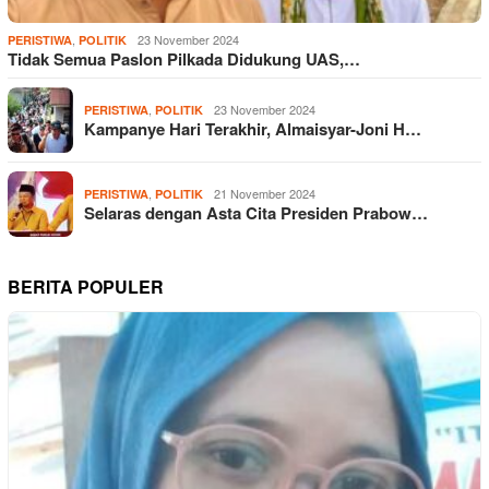
,
23 November 2024
PERISTIWA
POLITIK
Tidak Semua Paslon Pilkada Didukung UAS,…
,
23 November 2024
PERISTIWA
POLITIK
Kampanye Hari Terakhir, Almaisyar-Joni H…
,
21 November 2024
PERISTIWA
POLITIK
Selaras dengan Asta Cita Presiden Prabow…
BERITA POPULER