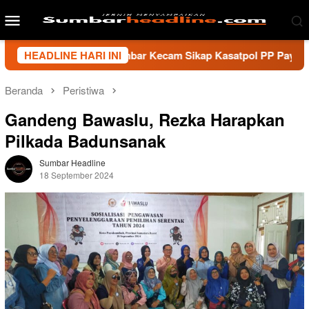
Loncat
Menu
ke
Mobile
konten
i Wartawan Sumbar Kecam Sikap Kasatpol PP Payakumbuh, Minta
HEADLINE HARI INI
Beranda
Peristiwa
Gandeng Bawaslu, Rezka Harapkan
Pilkada Badunsanak
Sumbar Headline
18 September 2024