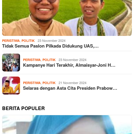
,
23 November 2024
PERISTIWA
POLITIK
Tidak Semua Paslon Pilkada Didukung UAS,…
,
23 November 2024
PERISTIWA
POLITIK
Kampanye Hari Terakhir, Almaisyar-Joni H…
,
21 November 2024
PERISTIWA
POLITIK
Selaras dengan Asta Cita Presiden Prabow…
BERITA POPULER