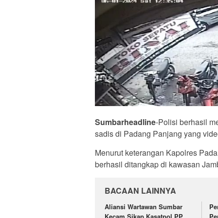
Sumbarheadline
-Polisi berhasil
sadis di Padang Panjang yang video
Menurut keterangan Kapolres Pada
berhasil ditangkap di kawasan Jambu
BACAAN LAINNYA
Aliansi Wartawan Sumbar
Pe
Kecam Sikap Kasatpol PP
Pe