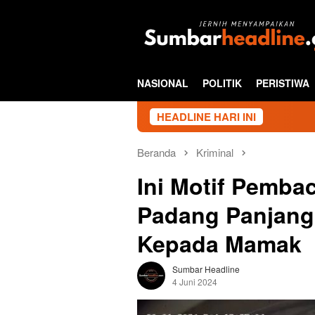
Loncat
ke
konten
NASIONAL
POLITIK
PERISTIWA
HEADLINE HARI INI
Beranda
Kriminal
Ini Motif Pembac
Padang Panjang,
Kepada Mamak
Sumbar Headline
4 Juni 2024