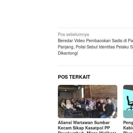
Navigasi
Pos sebelumnya
Beredar Video Pembacokan Sadis di P
pos
Panjang, Polisi Sebut Identitas Pelaku 
Dikantongi
POS TERKAIT
Aliansi Wartawan Sumbar
Peng
Kecam Sikap Kasatpol PP
Kabi
Payakumbuh, Minta Walikota
Blun